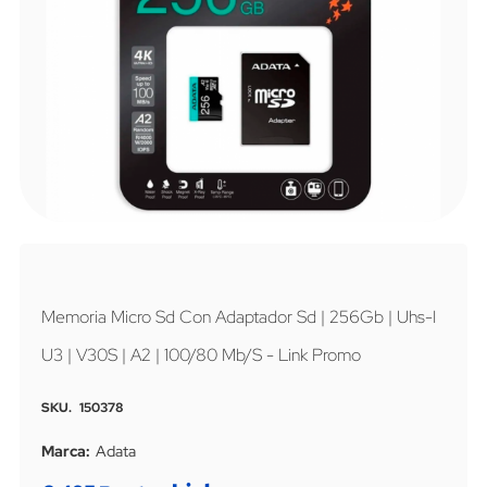
Saltar
al
comienzo
de
Memoria Micro Sd Con Adaptador Sd | 256Gb | Uhs-I
la
galería
U3 | V30S | A2 | 100/80 Mb/S - Link Promo
de
imágenes.
SKU
150378
Marca
Adata