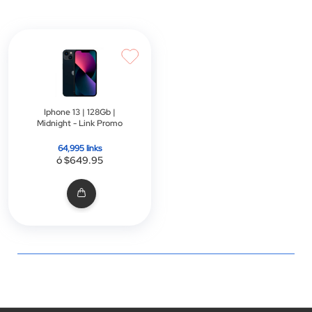
d
d
Iphone 13 | 128Gb |
Midnight - Link Promo
64,995 links
ó $649.95