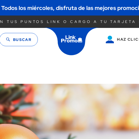
Todos los miércoles, disfruta de las mejores promoc
N TUS PUNTOS LINK O CARGO A TU TARJETA 
HAZ CLIC
BUSCAR
Saltar
al
contenido