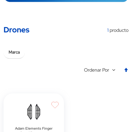
Drones
1
producto
Marca
E
Ordenar Por
la
d
d
Adam Elements Finger