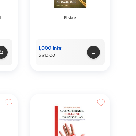
da
El viaje
1,000 links
ó $10.00