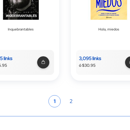
Inquebrantables
Hola, miedos
5 links
3,095 links
5.95
ó $30.95
Página
Actualmente estás leyendo la
Página
1
2