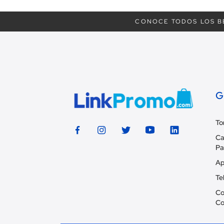
CONOCE TODOS LOS B
G
To
Ca
Pa
Ap
Te
Co
Co