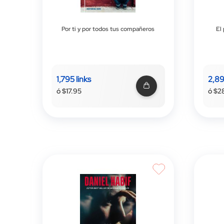
Por ti y por todos tus compañeros
El
1,795 links
2,89
ó $17.95
ó $2