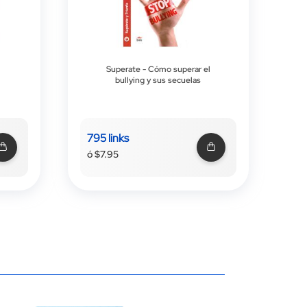
Superate - Cómo superar el
bullying y sus secuelas
795 links
ó $7.95
 página