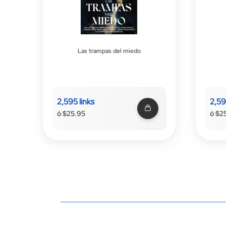
Las trampas del miedo
2,595 links
2,59
ó $25.95
ó $2