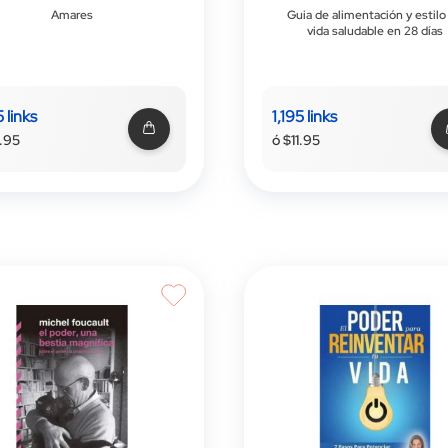
Amares
Guia de alimentación y estilo
vida saludable en 28 días
 links
1,195 links
1.95
ó $11.95