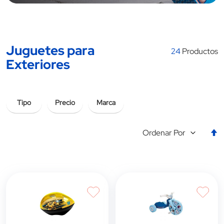
Juguetes para
24
Productos
Exteriores
Tipo
Precio
Marca
E
Ordenar Por
la
d
d