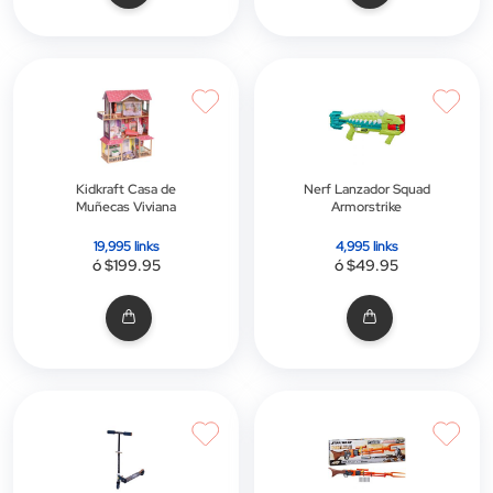
Kidkraft Casa de
Nerf Lanzador Squad
Muñecas Viviana
Armorstrike
19,995 links
4,995 links
ó $199.95
ó $49.95