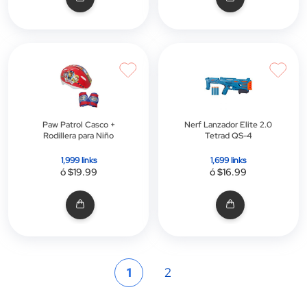
Paw Patrol Casco +
Nerf Lanzador Elite 2.0
Rodillera para Niño
Tetrad QS-4
1,999 links
1,699 links
ó $19.99
ó $16.99
Página
Actualmente
Página
1
2
estás