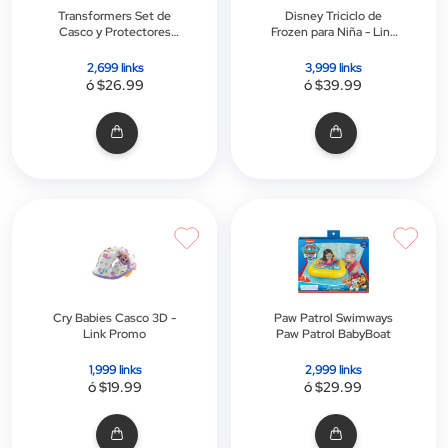
Transformers Set de
Disney Triciclo de
Casco y Protectores
Frozen para Niña - Link
para Niños - Link Promo
Promo
2,699 links
3,999 links
ó $26.99
ó $39.99
Cry Babies Casco 3D -
Paw Patrol Swimways
Link Promo
Paw Patrol BabyBoat
1,999 links
2,999 links
ó $19.99
ó $29.99