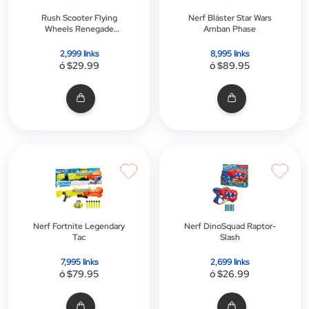
Rush Scooter Flying
Nerf Bláster Star Wars
Wheels Renegade
Amban Phase
Plegable
2,999 links
8,995 links
ó $29.99
ó $89.95
Nerf Fortnite Legendary
Nerf DinoSquad Raptor-
Tac
Slash
7,995 links
2,699 links
ó $79.95
ó $26.99