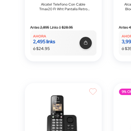
Alcatel Telefono Con Cable
Alc
Tmax20 Fr Wht Pantalla Retro
Blo
Iluminada Función Manos Libres
Teclado Con Grandes Teclas 1
Me
Tecla De Memoria Directa
Precio
Antes
2,895
Links
ó
$28.95
Antes
4
especial
AHORA
AHO
2,495 links
3,99
ó $24.95
ó $3
9% O