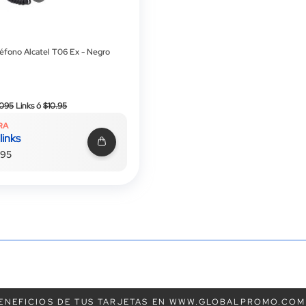
éfono Alcatel T06 Ex - Negro
Precio
,095
Links
ó
$10.95
especial
RA
links
.95
ENEFICIOS DE TUS TARJETAS EN WWW.GLOBALPROMO.COM