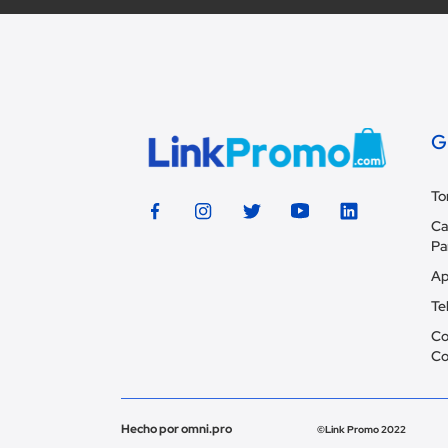
G
To
Ca
Pa
Ap
Te
Co
Co
Hecho por omni.pro
©Link Promo 2022