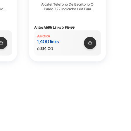
Alcatel Telefono De Escritorio O
cion
Pared T22 Indicador Led Para
tas
Llamadas Entrantes Negro
ra
Precio
Antes
1,595
Links
ó
$15.95
especial
AHORA
1,400 links
ó $14.00