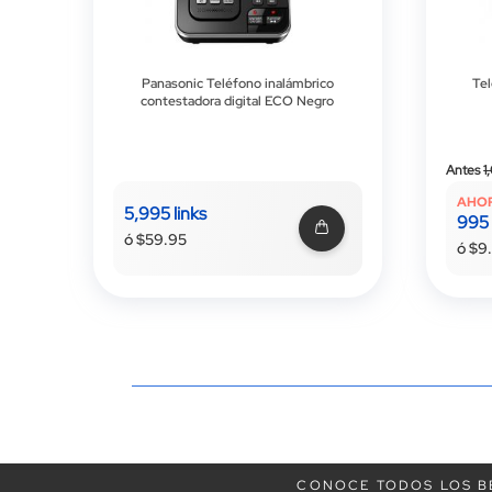
Panasonic Teléfono inalámbrico
Tel
contestadora digital ECO Negro
Antes
1
AHO
5,995 links
995 
ó $59.95
ó $9
CONOCE TODOS LOS B