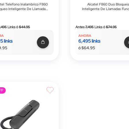
atel Telefono Inalambrico F860
Alcatel F860 Duo Bloqueo
queo Inteligente De Llamadas
Inteligente De Llamadas Fun
Función De Manos Libres 2
De Manos 2 Memorias Direc
morias Directas Agenda Con
Gran Pantalla De Facil Lectu
100 Nombres Y Números
Precio
Precio
,495
Links
ó
$44.95
Antes
7,495
Links
ó
$74.95
especial
especial
RA
AHORA
5 links
6,495 links
9.95
ó $64.95
FF