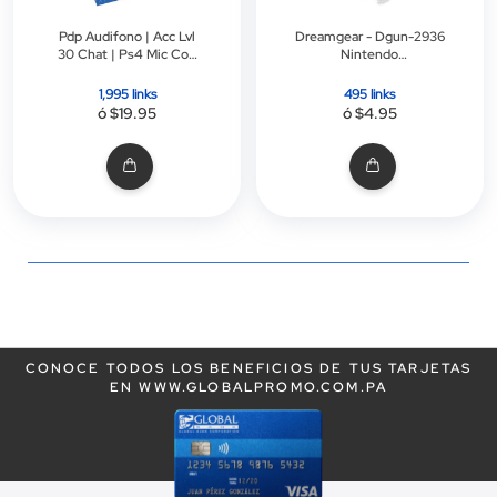
Pdp Audifono | Acc Lvl
Dreamgear - Dgun-2936
30 Chat | Ps4 Mic Con
Nintendo
Cancela Ruido Mute
Entertainment
Con Flip | Gris
System:Classic Edition
1,995 links
495 links
Power Kit
ó $19.95
ó $4.95
CONOCE TODOS LOS BENEFICIOS DE TUS TARJETAS
EN WWW.GLOBALPROMO.COM.PA