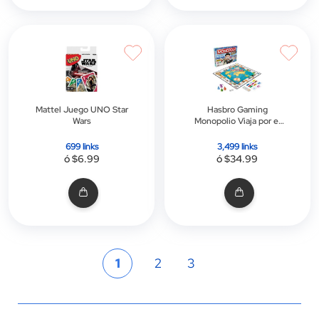
Mattel Juego UNO Star
Hasbro Gaming
Wars
Monopolio Viaja por el
Mundo
699 links
3,499 links
ó $6.99
ó $34.99
Página
Actualmente
Página
Página
1
2
3
estás