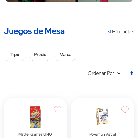
Juegos de Mesa
31
Productos
Tipo
Precio
Marca
E
Ordenar Por
la
d
d
Mattel Games UNO
Pokemon Astral