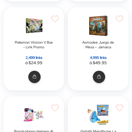
Pokemon Virizion V Box
Asmodee Juego de
- Link Promo
Mesa – Jamaica
2,499 links
4,995 links
ó $24.99
ó $49.95
Ronda Happy Helpers Al
Goliath Mandibulas La