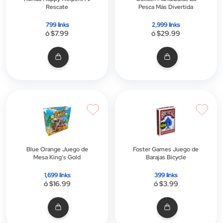
Rescate
Pesca Más Divertida
799 links
2,999 links
ó $7.99
ó $29.99
Blue Orange Juego de
Foster Games Juego de
Mesa King's Gold
Barajas Bicycle
1,699 links
399 links
ó $16.99
ó $3.99