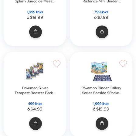
Splash Juego de Mesa -
Radiance Mini Binder -
Link Promo
Link Promo
1,999 links
799 links
ó $19.99
ó $7.99
Pokemon Silver
Pokemon Binder Gallery
Tempest Booster Pack -
Series Seaside 9Pocket
Link Promo
Portfolio 252 Cartas -
Link Promo
499 links
1,999 links
ó $4.99
ó $19.99