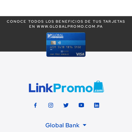
leyendo
la
CONOCE TODOS LOS BENEFICIOS DE TUS TARJETAS
página
EN WWW.GLOBALPROMO.COM.PA
Global Bank