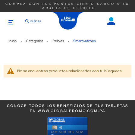
COMPRA CON TUS PUNTOS LINK O CARGO A TU
TARJETA DE CRÉDITO
BUSCAR
Saltar
al
contenido
Inicio
Categorías
Relojes
Smartwatches
No se encuentran productos relacionados con tu búsqueda.
CONOCE TODOS LOS BENEFICIOS DE TUS TARJETAS
EN WWW.GLOBALPROMO.COM.PA