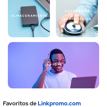
ACCESORIOS
DE
ALMACENAMIENTO
COMPUTACIÓN
LAPTOPS
Favoritos de
Linkpromo.com