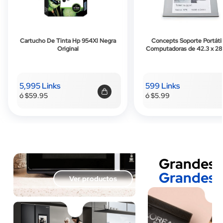
Cartucho De Tinta Hp 954Xl Negra
Concepts Soporte Portátil
Original
Computadoras de 42.3 x 28.
CM
5,995 Links
599 Links
ó $59.95
ó $5.99
Grandes 
Grandes 
Ver productos