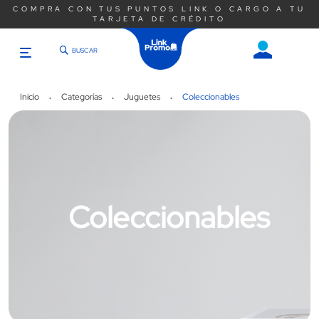
COMPRA CON TUS PUNTOS LINK O CARGO A TU
D
TARJETA DE CRÉDITO
BUSCAR
Saltar
al
contenido
Inicio
Categorías
Juguetes
Coleccionables
Coleccionables