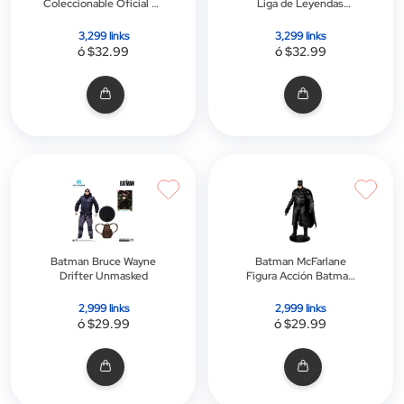
Coleccionable Oficial de
Liga de Leyendas
Ashe
Wukong Figura De
Acción
3,299 links
3,299 links
ó $32.99
ó $32.99
Batman Bruce Wayne
Batman McFarlane
Drifter Unmasked
Figura Acción Batman
18CM
2,999 links
2,999 links
ó $29.99
ó $29.99