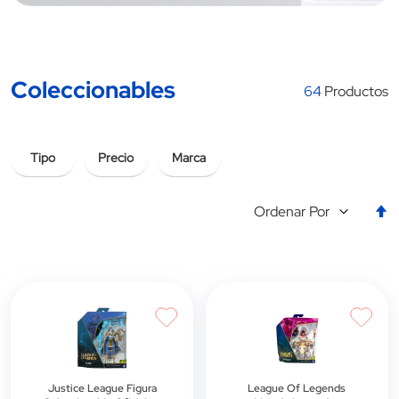
Coleccionables
64
Productos
Tipo
Precio
Marca
E
Ordenar Por
la
d
d
Justice League Figura
League Of Legends