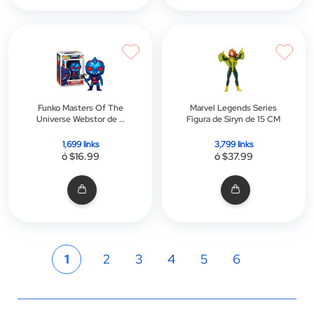
Funko Masters Of The
Marvel Legends Series
Universe Webstor de 9
Figura de Siryn de 15 CM
CM
1,699 links
3,799 links
ó $16.99
ó $37.99
Página
Actualmente
Página
Página
Página
Página
Página
1
2
3
4
5
6
estás