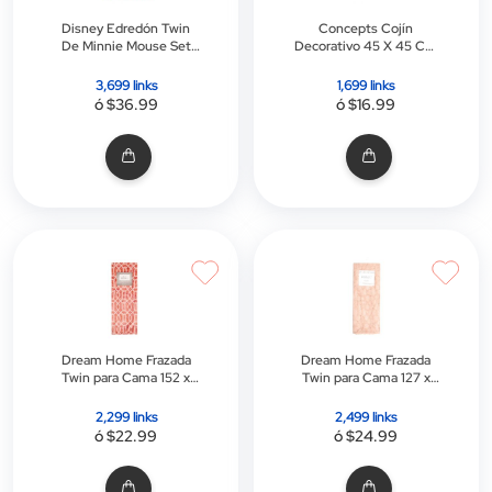
Disney Edredón Twin
Concepts Cojín
De Minnie Mouse Set
Decorativo 45 X 45 Cm
De 2 Piezas - Link
- Rayas Rojas - Link
Promo
Promo
3,699 links
1,699 links
ó $36.99
ó $16.99
Dream Home Frazada
Dream Home Frazada
Twin para Cama 152 x
Twin para Cama 127 x
178 CM
152 CM
2,299 links
2,499 links
ó $22.99
ó $24.99