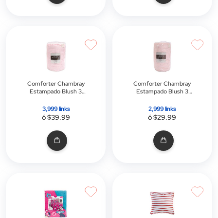
Comforter Chambray
Comforter Chambray
Estampado Blush 3
Estampado Blush 3
Piezas King - Link
Piezas Twin - Link
Promo
Promo
3,999 links
2,999 links
ó $39.99
ó $29.99