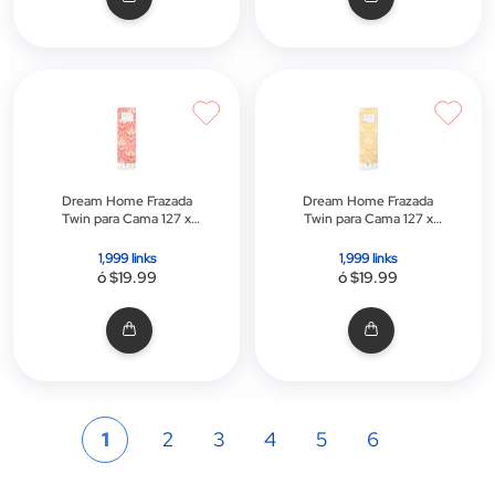
Dream Home Frazada
Dream Home Frazada
Twin para Cama 127 x
Twin para Cama 127 x
177.8 CM
177.8 CM
1,999 links
1,999 links
ó $19.99
ó $19.99
Página
Actualmente
Página
Página
Página
Página
Página
1
2
3
4
5
6
estás