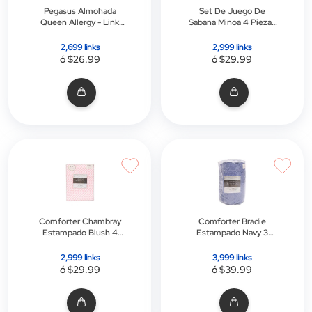
Pegasus Almohada
Set De Juego De
Queen Allergy - Link
Sabana Minoa 4 Piezas
Promo
Blush King - Link Promo
2,699 links
2,999 links
ó $26.99
ó $29.99
Comforter Chambray
Comforter Bradie
Estampado Blush 4
Estampado Navy 3
Piezas King - Link
Piezas King - Link
Promo
Promo
2,999 links
3,999 links
ó $29.99
ó $39.99