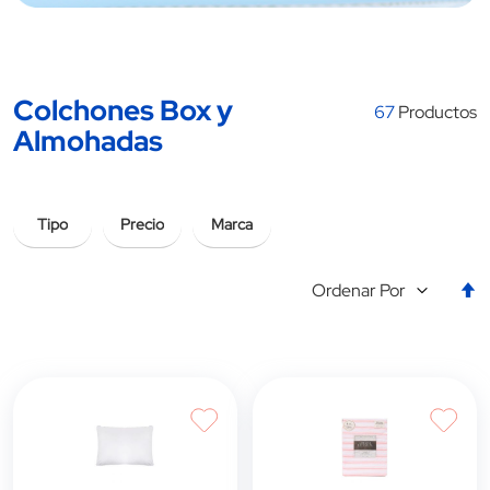
Colchones Box y
67
Productos
Almohadas
Tipo
Precio
Marca
E
Ordenar Por
la
d
d