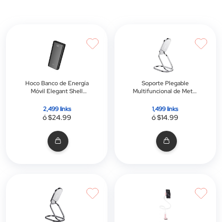
d
d
Hoco Banco de Energía
Soporte Plegable
Móvil Elegant Shell
Multifuncional de Metal
10000mAh - Batería
Emma
Externa
2,499 links
1,499 links
ó $24.99
ó $14.99