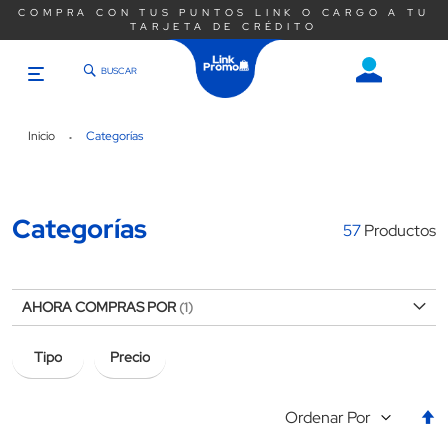
COMPRA CON TUS PUNTOS LINK O CARGO A TU
DESC
TARJETA DE CRÉDITO
BUSCAR
Saltar
al
contenido
Inicio
Categorías
Categorías
57
Productos
AHORA COMPRAS POR
Tipo
Precio
E
Ordenar Por
la