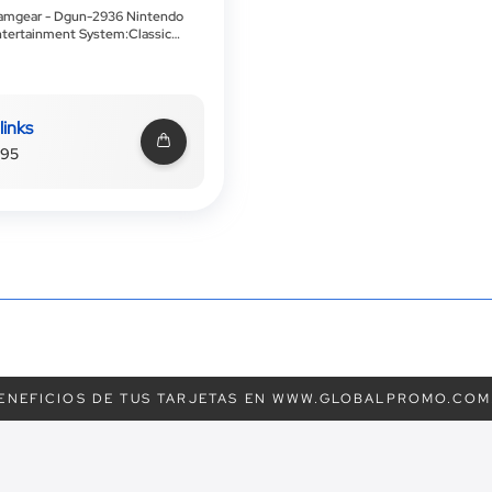
amgear - Dgun-2936 Nintendo
tertainment System:Classic
Edition Power Kit
links
.95
ENEFICIOS DE TUS TARJETAS EN WWW.GLOBALPROMO.COM