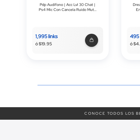
Pdp Audifono | Acc Lvl 30 Chat |
Dre
Ps4 Mic Con Cancela Ruido Mute
En
Con Flip | Gris
1,995 links
495 
ó $19.95
ó $4
CONOCE TODOS LOS B